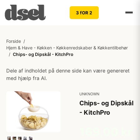
3 fOR 2
Forside
/
Hjem & Have - Køkken - Køkkenredskaber & Køkkentilbehør
/
Chips- og Dipskål - KitchPro
Dele af indholdet på denne side kan være genereret
med hjælp fra AI.
UNKNOWN
Chips- og Dipskål
- KitchPro
169,00 kr