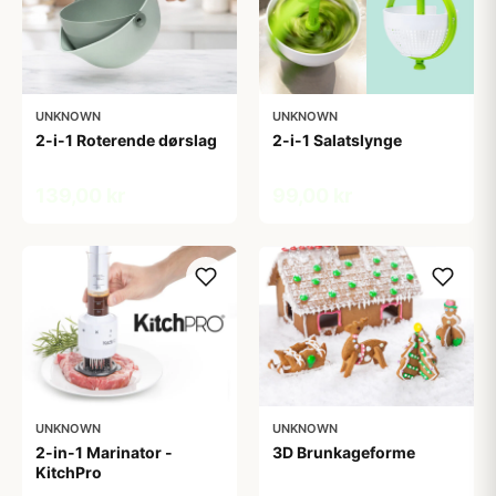
UNKNOWN
UNKNOWN
2-i-1 Roterende dørslag
2-i-1 Salatslynge
139,00 kr
99,00 kr
UNKNOWN
UNKNOWN
2-in-1 Marinator -
3D Brunkageforme
KitchPro