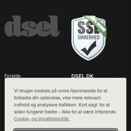
Forside
DSEL.DK
Produkter
Tlf. 78768672
Top Rabatter
Vi bruger cookies på vores hjemmeside for at
Mail:
hej@want.dk
Blog
forbedre din oplevelse, vise mere relevant
Kontakt
indhold og analysere trafikken. Kort sagt: for at
Cookie- og privatlivspolitik
siden fungerer bedre – ikke for at være irriterende.
Cookie- og privatlivspolitik.