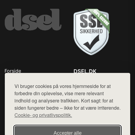
Forside
DSEL.DK
Produkter
Tlf. 78768672
Top Rabatter
Vi bruger cookies på vores hjemmeside for at
Mail:
hej@want.dk
Blog
forbedre din oplevelse, vise mere relevant
Kontakt
indhold og analysere trafikken. Kort sagt: for at
Cookie- og privatlivspolitik
siden fungerer bedre – ikke for at være irriterende.
Cookie- og privatlivspolitik.
Denne side er en del af want.dk, der udgiver en række
Accepter alle