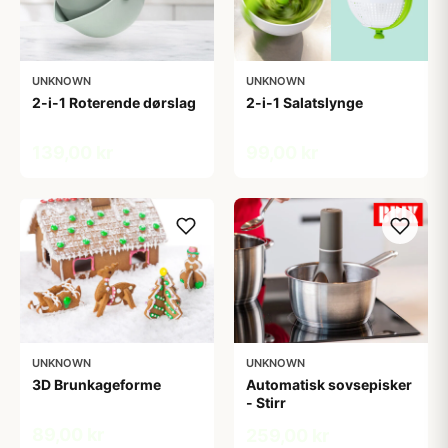
UNKNOWN
UNKNOWN
2-i-1 Roterende dørslag
2-i-1 Salatslynge
139,00 kr
99,00 kr
UNKNOWN
UNKNOWN
3D Brunkageforme
Automatisk sovsepisker
- Stirr
89,00 kr
259,00 kr