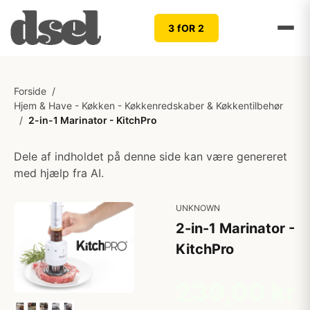
3 fOR 2
Forside
/
Hjem & Have - Køkken - Køkkenredskaber & Køkkentilbehør
/
2-in-1 Marinator - KitchPro
Dele af indholdet på denne side kan være genereret
med hjælp fra AI.
UNKNOWN
2-in-1 Marinator -
KitchPro
239,00 kr