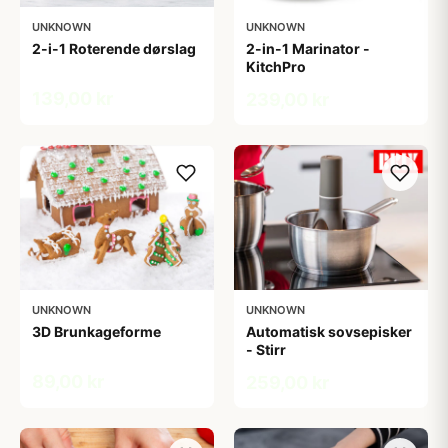
UNKNOWN
UNKNOWN
2-i-1 Roterende dørslag
2-in-1 Marinator -
KitchPro
139,00 kr
239,00 kr
UNKNOWN
UNKNOWN
3D Brunkageforme
Automatisk sovsepisker
- Stirr
89,00 kr
259,00 kr