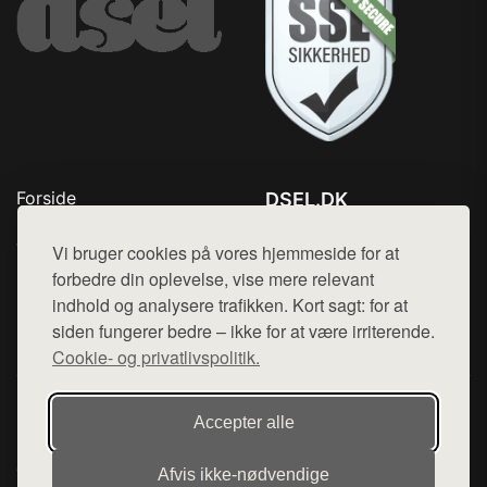
Forside
DSEL.DK
Produkter
Tlf. 78768672
Top Rabatter
Vi bruger cookies på vores hjemmeside for at
Mail:
hej@want.dk
Blog
forbedre din oplevelse, vise mere relevant
Kontakt
indhold og analysere trafikken. Kort sagt: for at
Cookie- og privatlivspolitik
siden fungerer bedre – ikke for at være irriterende.
Cookie- og privatlivspolitik.
Denne side er en del af want.dk, der udgiver en række
Accepter alle
hjemmesider med præsentation af forskellige produkter fra
diverse webshops. Der sælges ikke varer fra denne side - vi
Afvis ikke‑nødvendige