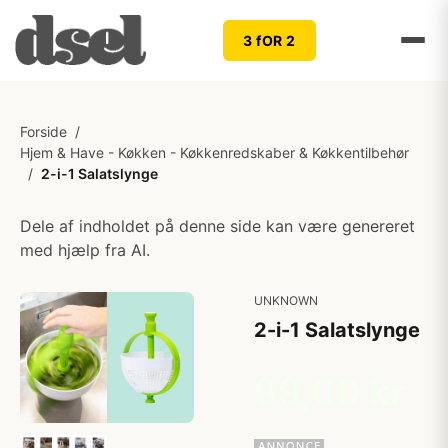
3 fOR 2
Forside
/
Hjem & Have - Køkken - Køkkenredskaber & Køkkentilbehør
/
2-i-1 Salatslynge
Dele af indholdet på denne side kan være genereret
med hjælp fra AI.
UNKNOWN
2-i-1 Salatslynge
99,00 kr