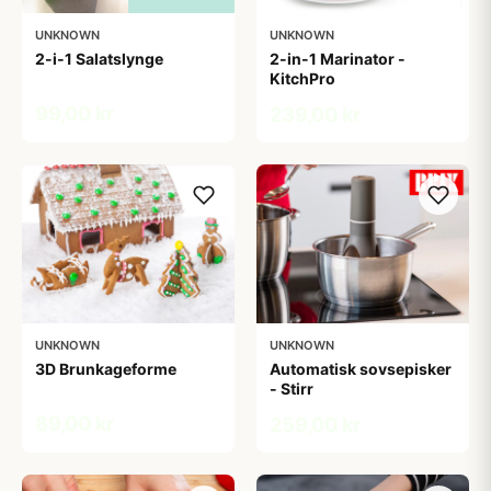
UNKNOWN
UNKNOWN
2-i-1 Salatslynge
2-in-1 Marinator -
KitchPro
99,00 kr
239,00 kr
UNKNOWN
UNKNOWN
3D Brunkageforme
Automatisk sovsepisker
- Stirr
89,00 kr
259,00 kr