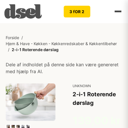
3 fOR 2
Forside
/
Hjem & Have - Køkken - Køkkenredskaber & Køkkentilbehør
/
2-i-1 Roterende dørslag
Dele af indholdet på denne side kan være genereret
med hjælp fra AI.
UNKNOWN
2-i-1 Roterende
dørslag
139,00 kr