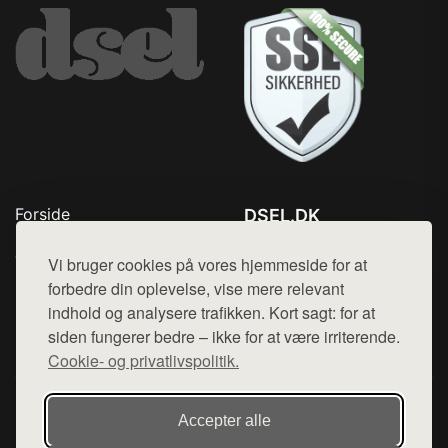
Forside
DSEL.DK
Produkter
Tlf. 78768672
Top Rabatter
Vi bruger cookies på vores hjemmeside for at
Mail:
hej@want.dk
Blog
forbedre din oplevelse, vise mere relevant
Kontakt
indhold og analysere trafikken. Kort sagt: for at
Cookie- og privatlivspolitik
siden fungerer bedre – ikke for at være irriterende.
Cookie- og privatlivspolitik.
Denne side er en del af want.dk, der udgiver en række
Accepter alle
hjemmesider med præsentation af forskellige produkter fra