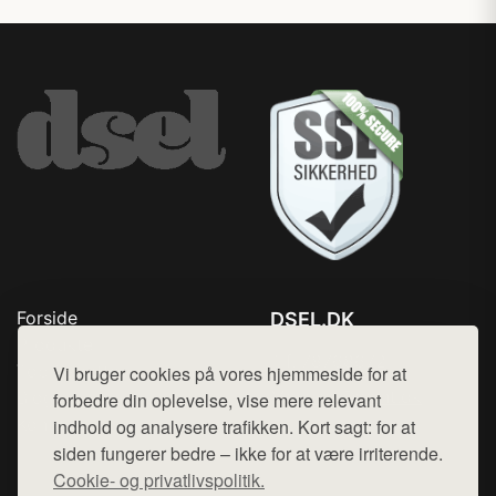
Forside
DSEL.DK
Produkter
Tlf. 78768672
Top Rabatter
Vi bruger cookies på vores hjemmeside for at
Mail:
hej@want.dk
Blog
forbedre din oplevelse, vise mere relevant
Kontakt
indhold og analysere trafikken. Kort sagt: for at
Cookie- og privatlivspolitik
siden fungerer bedre – ikke for at være irriterende.
Cookie- og privatlivspolitik.