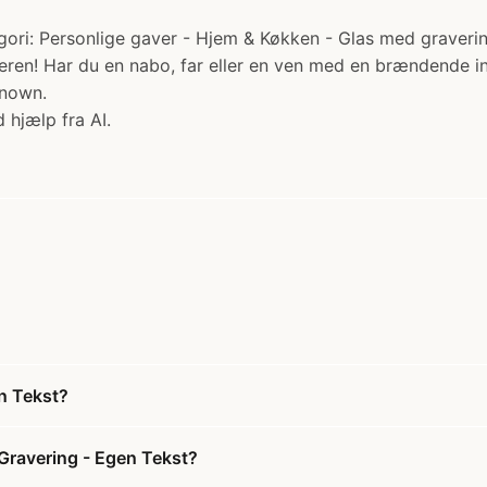
ri: Personlige gaver - Hjem & Køkken - Glas med gravering. 
geren! Har du en nabo, far eller en ven med en brændende i
known.
 hjælp fra AI.
n Tekst?
Gravering - Egen Tekst?