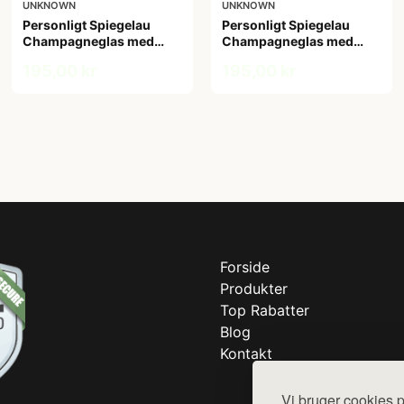
UNKNOWN
UNKNOWN
Personligt Spiegelau
Personligt Spiegelau
Champagneglas med
Champagneglas med
Gravering - Egen Tekst
Gravering - Initialer
195,00 kr
195,00 kr
Forside
Produkter
Top Rabatter
Blog
Kontakt
Vi bruger cookies p