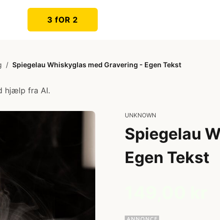
3 fOR 2
g
/
Spiegelau Whiskyglas med Gravering - Egen Tekst
 hjælp fra AI.
UNKNOWN
Spiegelau W
Egen Tekst
149,00 kr