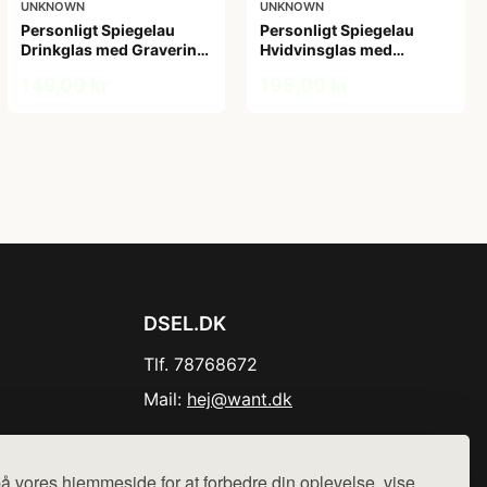
UNKNOWN
UNKNOWN
Personligt Spiegelau
Personligt Spiegelau
Drinkglas med Gravering
Hvidvinsglas med
- Egen Tekst
Gravering - Egen Tekst
149,00 kr
195,00 kr
DSEL.DK
Tlf. 78768672
Mail:
hej@want.dk
Cookie- og privatlivspolitik
å vores hjemmeside for at forbedre din oplevelse, vise