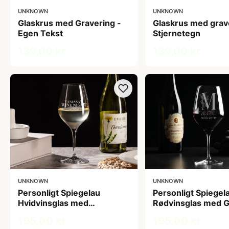
UNKNOWN
UNKNOWN
Glaskrus med Gravering -
Glaskrus med grav
Egen Tekst
Stjernetegn
139,00 kr
139,00 kr
UNKNOWN
UNKNOWN
Personligt Spiegelau
Personligt Spiegel
Hvidvinsglas med
Rødvinsglas med G
Gravering - Egen Tekst
- Bogstav, Navn & 
195,00 kr
195,00 kr