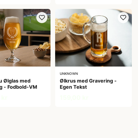
UNKNOWN
u Ølglas med
Ølkrus med Gravering -
g - Fodbold-VM
Egen Tekst
 kr
159,00 kr