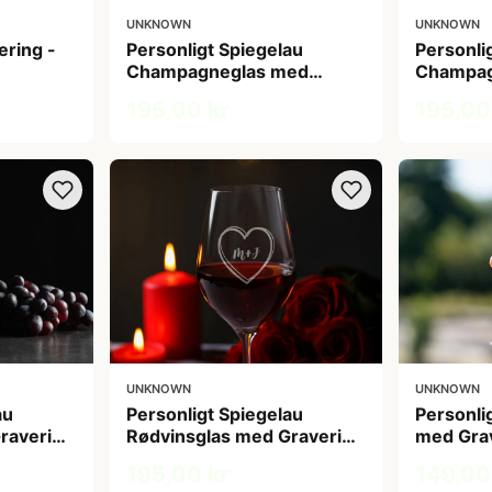
UNKNOWN
UNKNOWN
ering -
Personligt Spiegelau
Personli
Champagneglas med
Champag
Gravering - Egen Tekst
Gravering
195,00 kr
195,00
UNKNOWN
UNKNOWN
au
Personligt Spiegelau
Personli
ravering
Rødvinsglas med Gravering
med Grav
Dato
- Hjerte
Navn
195,00 kr
149,00