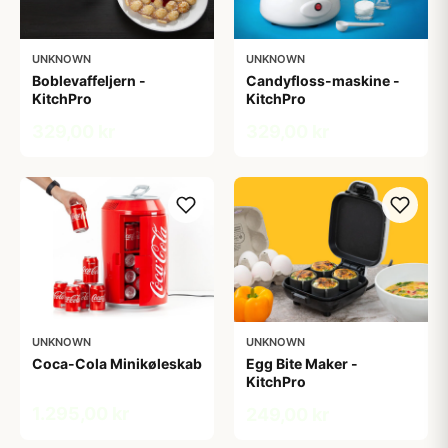
UNKNOWN
UNKNOWN
Boblevaffeljern -
Candyfloss-maskine -
KitchPro
KitchPro
329,00 kr
329,00 kr
UNKNOWN
UNKNOWN
Coca-Cola Minikøleskab
Egg Bite Maker -
KitchPro
1.295,00 kr
249,00 kr