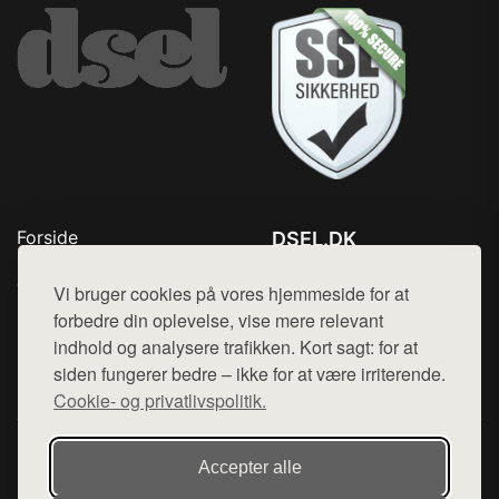
Forside
DSEL.DK
Produkter
Tlf. 78768672
Top Rabatter
Vi bruger cookies på vores hjemmeside for at
Mail:
hej@want.dk
Blog
forbedre din oplevelse, vise mere relevant
Kontakt
indhold og analysere trafikken. Kort sagt: for at
Cookie- og privatlivspolitik
siden fungerer bedre – ikke for at være irriterende.
Cookie- og privatlivspolitik.
Denne side er en del af want.dk, der udgiver en række
Accepter alle
hjemmesider med præsentation af forskellige produkter fra