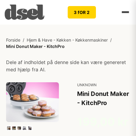
3 fOR 2
Forside
/
Hjem & Have - Køkken - Køkkenmaskiner
/
Mini Donut Maker - KitchPro
Dele af indholdet på denne side kan være genereret
med hjælp fra AI.
UNKNOWN
Mini Donut Maker
- KitchPro
199,00 kr