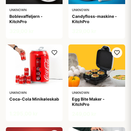
UNKNOWN
UNKNOWN
Boblevaffeljern -
Candyfloss-maskine -
KitchPro
KitchPro
329,00 kr
329,00 kr
UNKNOWN
UNKNOWN
Coca-Cola Minikøleskab
Egg Bite Maker -
KitchPro
1.295,00 kr
249,00 kr