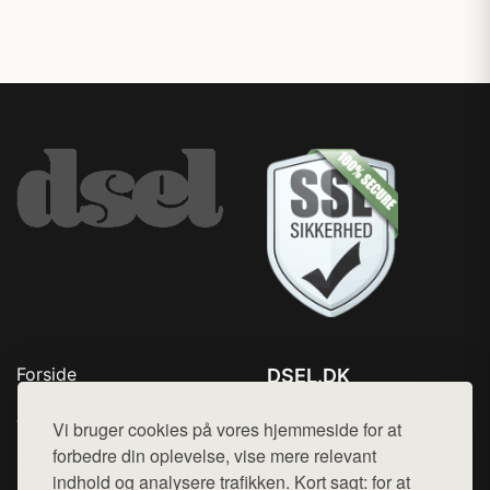
Forside
DSEL.DK
Produkter
Tlf. 78768672
Top Rabatter
Vi bruger cookies på vores hjemmeside for at
Mail:
hej@want.dk
Blog
forbedre din oplevelse, vise mere relevant
Kontakt
indhold og analysere trafikken. Kort sagt: for at