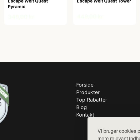
Escape Welt Quest
Escape Welt Quest Tower
Pyramid
449,00 kr
349,00 kr
Forside
Produkter
Top Rabatter
Blog
Kontakt
Vi bruger cookies p
mere relevant indho