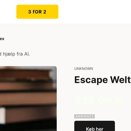
3 fOR 2
tex
 hjælp fra AI.
UNKNOWN
Escape Welt
329,00 kr
Køb her