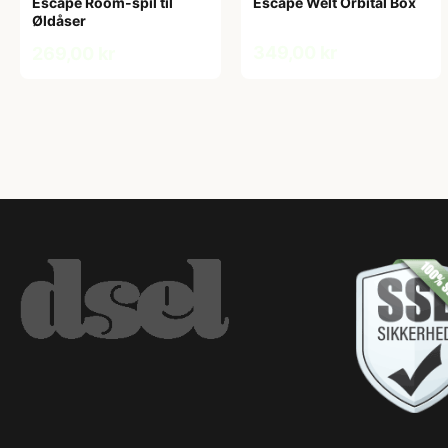
Escape Room-spil til
Escape Welt Orbital Box
Øldåser
349,00 kr
269,00 kr