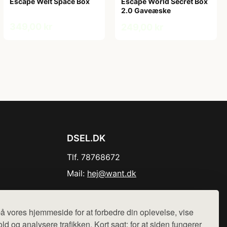
Escape Welt Space Box
Escape World Secret Box
2.0 Gaveæske
349,00 kr
249,00 kr
DSEL.DK
Tlf. 78768672
Mail:
hej@want.dk
Cookie- og privatlivspolitik
å vores hjemmeside for at forbedre din oplevelse, vise
ld og analysere trafikken. Kort sagt: for at siden fungerer