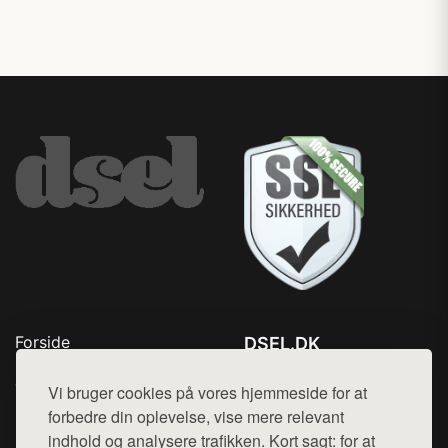
Forside
DSEL.DK
Produkter
Tlf. 78768672
Top Rabatter
Vi bruger cookies på vores hjemmeside for at
Mail:
hej@want.dk
Blog
forbedre din oplevelse, vise mere relevant
Kontakt
indhold og analysere trafikken. Kort sagt: for at