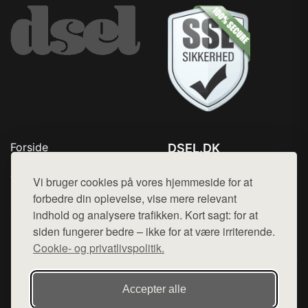
Forside
DSEL.DK
Produkter
Tlf. 78768672
Top Rabatter
Vi bruger cookies på vores hjemmeside for at
Mail:
hej@want.dk
Blog
forbedre din oplevelse, vise mere relevant
Kontakt
indhold og analysere trafikken. Kort sagt: for at
Cookie- og privatlivspolitik
siden fungerer bedre – ikke for at være irriterende.
Cookie- og privatlivspolitik.
Denne side er en del af want.dk, der udgiver en række
Accepter alle
hjemmesider med præsentation af forskellige produkter fra