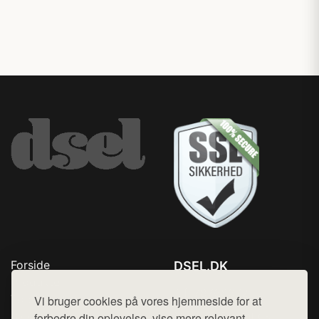
Forside
DSEL.DK
Produkter
Tlf. 78768672
Top Rabatter
Vi bruger cookies på vores hjemmeside for at
Mail:
hej@want.dk
Blog
forbedre din oplevelse, vise mere relevant