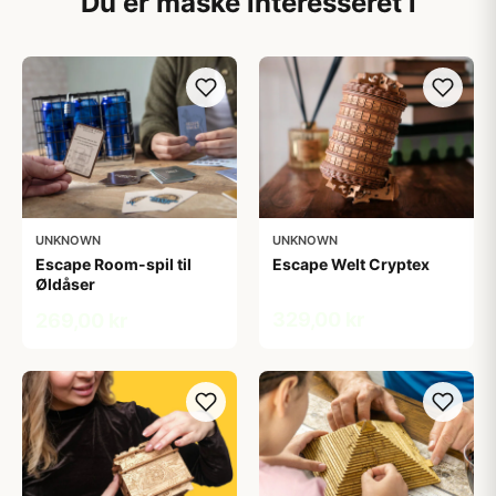
Du er måske interesseret i
UNKNOWN
UNKNOWN
Escape Room-spil til
Escape Welt Cryptex
Øldåser
329,00 kr
269,00 kr