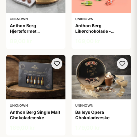
UNKNOWN
UNKNOWN
Anthon Berg
Anthon Berg
Hjerteformet
Likørchokolade -
chokoladeæske
Cocktails
89,00 kr
169,00 kr
UNKNOWN
UNKNOWN
Anthon Berg Single Malt
Baileys Opera
Chokoladeæske
Chokoladeæske
189,00 kr
179,00 kr