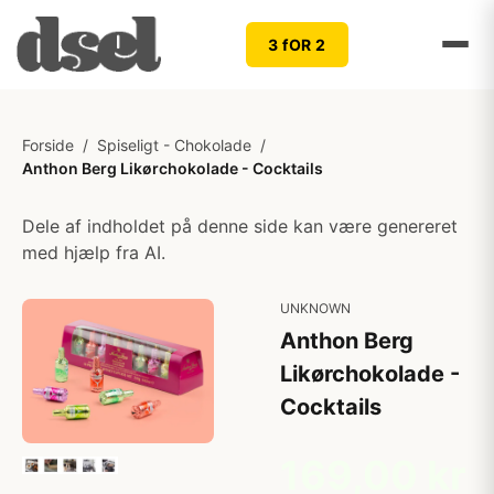
3 fOR 2
Forside
/
Spiseligt - Chokolade
/
Anthon Berg Likørchokolade - Cocktails
Dele af indholdet på denne side kan være genereret
med hjælp fra AI.
UNKNOWN
Anthon Berg
Likørchokolade -
Cocktails
169,00 kr