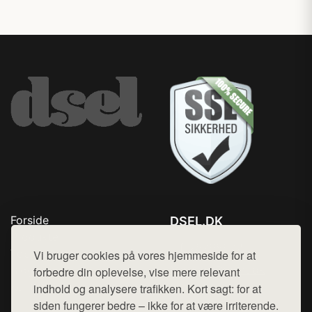
Forside
DSEL.DK
Produkter
Tlf. 78768672
Top Rabatter
Vi bruger cookies på vores hjemmeside for at
Mail:
hej@want.dk
Blog
forbedre din oplevelse, vise mere relevant
Kontakt
indhold og analysere trafikken. Kort sagt: for at
Cookie- og privatlivspolitik
siden fungerer bedre – ikke for at være irriterende.