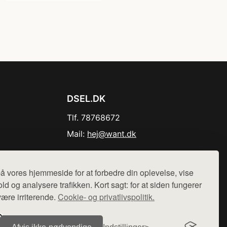
DSEL.DK
Tlf. 78768672
Mail:
hej@want.dk
Cookie- og privatlivspolitik
å vores hjemmeside for at forbedre din oplevelse, vise
ld og analysere trafikken. Kort sagt: for at siden fungerer
være irriterende.
Cookie- og privatlivspolitik.
r sælges ikke varer fra denne side - vi henviser til de shops,