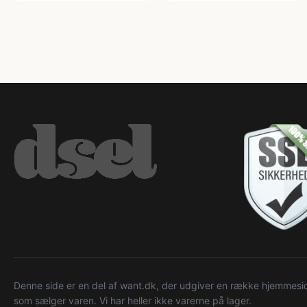
Denne side er en del af want.dk, der udgiver en række hjemmeside
som sælger varen. Vi har heller ikke varerne på lager.