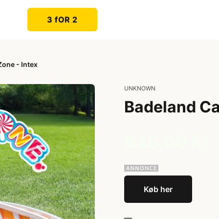
3 fOR 2
one - Intex
UNKNOWN
Badeland Ca
549,00 kr
Køb her