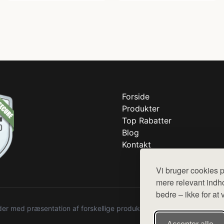
Forside
Produkter
Top Rabatter
Blog
Kontakt
Vi bruger cookies p
mere relevant indho
bedre – ikke for at 
r med præsentation af forskellige produkter fra diverse webshops. De