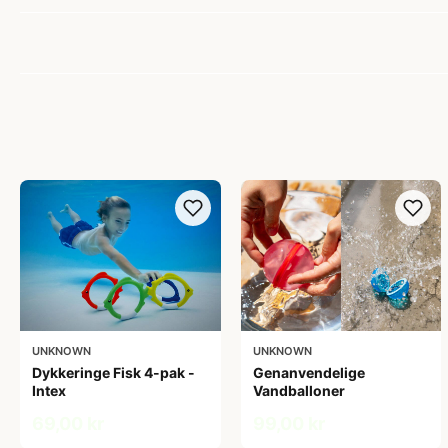
UNKNOWN
UNKNOWN
Dykkeringe Fisk 4-pak -
Genanvendelige
Intex
Vandballoner
69,00 kr
99,00 kr