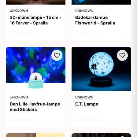
UNKNOWN
UNKNOWN
3D-månelampe - 15 cm -
Badekarslampe
16 Farver - Spralla
Fishworld - Spralla
319,00 kr
139,00 kr
UNKNOWN
UNKNOWN
Den Lille Havfrue-lampe
E.T. Lampe
med Stickers
229,00 kr
179,00 kr