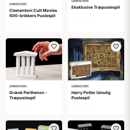
UNKNOWN
UNKNOWN
Eksklusive Træpuslespil
Clementoni Cult Movies
500-brikkers Puslespil
499,00 kr
99,00 kr
UNKNOWN
UNKNOWN
Græsk Parthenon -
Harry Potter Umulig
Træpuslespil
Puslespil
129,00 kr
99,00 kr