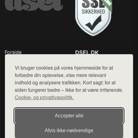
Forside
DSEL.DK
Produkter
Tlf. 78768672
Top Rabatter
Vi bruger cookies på vores hjemmeside for at
Mail:
hej@want.dk
Blog
forbedre din oplevelse, vise mere relevant
Kontakt
indhold og analysere trafikken. Kort sagt: for at
Cookie- og privatlivspolitik
siden fungerer bedre – ikke for at være irriterende.
Cookie- og privatlivspolitik.
Denne side er en del af want.dk, der udgiver en række
Accepter alle
hjemmesider med præsentation af forskellige produkter fra
diverse webshops. Der sælges ikke varer fra denne side - vi
Afvis ikke‑nødvendige
henviser til de shops, som sælger varen. Vi har heller ikke