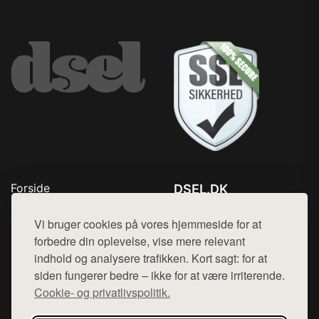
Forside
DSEL.DK
Produkter
Tlf. 78768672
Top Rabatter
Vi bruger cookies på vores hjemmeside for at
Mail:
hej@want.dk
Blog
forbedre din oplevelse, vise mere relevant
Kontakt
indhold og analysere trafikken. Kort sagt: for at
Cookie- og privatlivspolitik
siden fungerer bedre – ikke for at være irriterende.
Cookie- og privatlivspolitik.