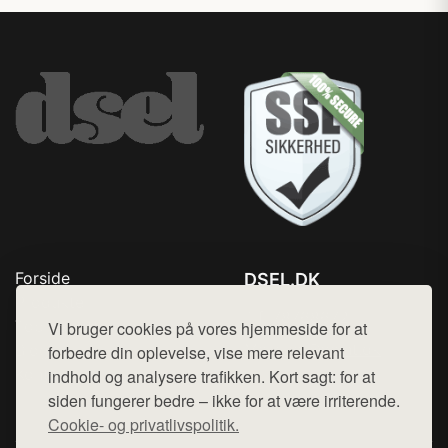
Forside
DSEL.DK
Produkter
Tlf. 78768672
Top Rabatter
Vi bruger cookies på vores hjemmeside for at
Mail:
hej@want.dk
Blog
forbedre din oplevelse, vise mere relevant
Kontakt
indhold og analysere trafikken. Kort sagt: for at
Cookie- og privatlivspolitik
siden fungerer bedre – ikke for at være irriterende.
Cookie- og privatlivspolitik.