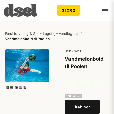
3 fOR 2
Forside
/
Leg & Spil - Legetøj - Vandlegetøj
/
Vandmelonbold til Poolen
UNKNOWN
Vandmelonbold
til Poolen
99,00 kr
Køb her