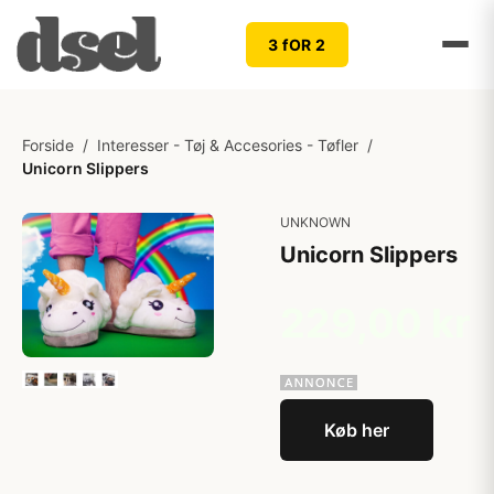
3 fOR 2
Forside
/
Interesser - Tøj & Accesories - Tøfler
/
Unicorn Slippers
UNKNOWN
Unicorn Slippers
229,00 kr
Køb her