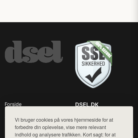
Forside
DSEL.DK
Produkter
Tlf. 78768672
Top Rabatter
Vi bruger cookies på vores hjemmeside for at
Mail:
hej@want.dk
Blog
forbedre din oplevelse, vise mere relevant
Kontakt
indhold og analysere trafikken. Kort sagt: for at