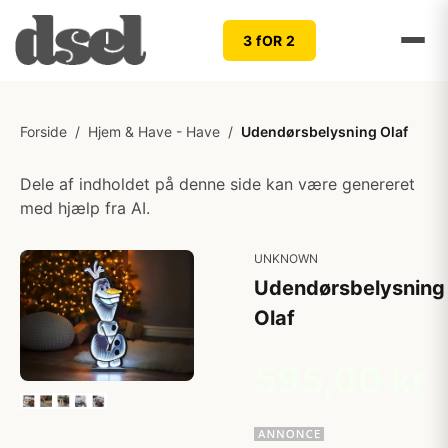
3 fOR 2
Forside
/
Hjem & Have - Have
/
Udendørsbelysning Olaf
Dele af indholdet på denne side kan være genereret
med hjælp fra AI.
UNKNOWN
Udendørsbelysning
Olaf
595,00 kr