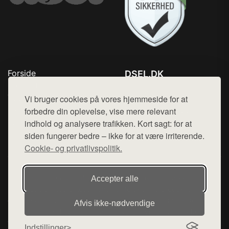
Forside
DSEL.DK
Produkter
Tlf. 78768672
Top Rabatter
Vi bruger cookies på vores hjemmeside for at
Mail:
hej@want.dk
Blog
forbedre din oplevelse, vise mere relevant
Kontakt
indhold og analysere trafikken. Kort sagt: for at
Cookie- og privatlivspolitik
siden fungerer bedre – ikke for at være irriterende.
Cookie- og privatlivspolitik.
Denne side er en del af want.dk, der udgiver en række
Accepter alle
hjemmesider med præsentation af forskellige produkter fra
diverse webshops. Der sælges ikke varer fra denne side - vi
Afvis ikke‑nødvendige
henviser til de shops, som sælger varen. Vi har heller ikke
varerne på lager.
Indstillinger