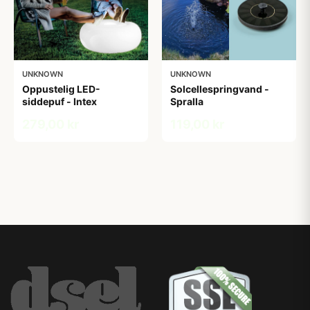
UNKNOWN
UNKNOWN
Oppustelig LED-
Solcellespringvand -
siddepuf - Intex
Spralla
279,00 kr
119,00 kr