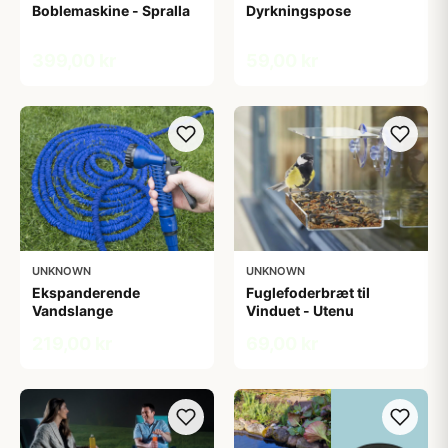
Boblemaskine - Spralla
Dyrkningspose
399,00 kr
59,00 kr
UNKNOWN
UNKNOWN
Ekspanderende
Fuglefoderbræt til
Vandslange
Vinduet - Utenu
219,00 kr
69,00 kr