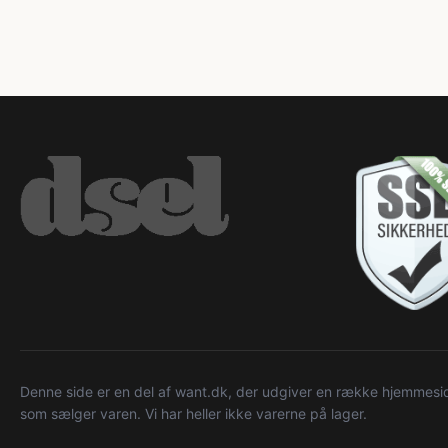
Denne side er en del af want.dk, der udgiver en række hjemmeside
som sælger varen. Vi har heller ikke varerne på lager.