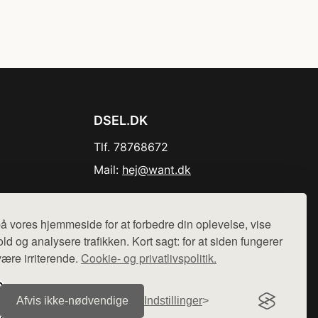
DSEL.DK
Tlf. 78768672
Mail:
hej@want.dk
Cookie- og privatlivspolitik
å vores hjemmeside for at forbedre din oplevelse, vise
ld og analysere trafikken. Kort sagt: for at siden fungerer
være irriterende.
Cookie- og privatlivspolitik.
r sælges ikke varer fra denne side - vi henviser til de shops,
Afvis ikke‑nødvendige
Indstillinger