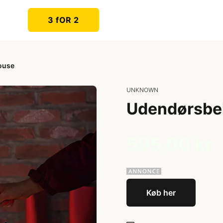
3 fOR 2
ouse
UNKNOWN
Udendørsbe
595,00 kr
Køb her