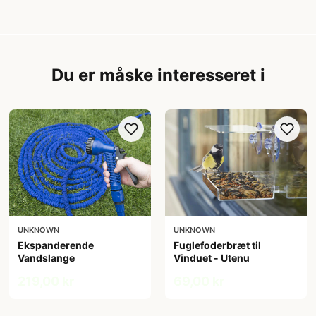
Du er måske interesseret i
UNKNOWN
UNKNOWN
Ekspanderende
Fuglefoderbræt til
Vandslange
Vinduet - Utenu
219,00 kr
69,00 kr