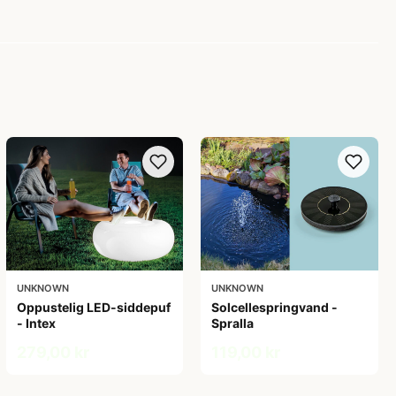
UNKNOWN
UNKNOWN
Oppustelig LED-siddepuf
Solcellespringvand -
- Intex
Spralla
279,00 kr
119,00 kr