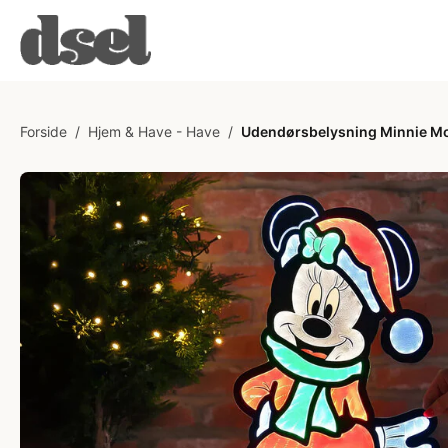
Forside
/
Hjem & Have - Have
/
Udendørsbelysning Minnie M