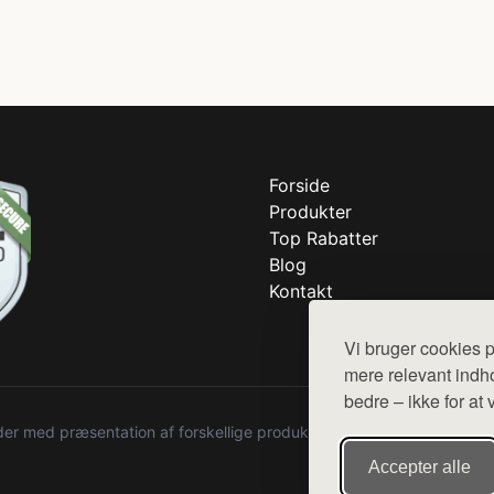
Forside
Produkter
Top Rabatter
Blog
Kontakt
Vi bruger cookies p
mere relevant indho
bedre – ikke for at 
r med præsentation af forskellige produkter fra diverse webshops. De
Accepter alle