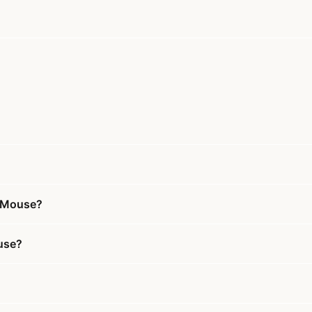
e Mouse?
use?