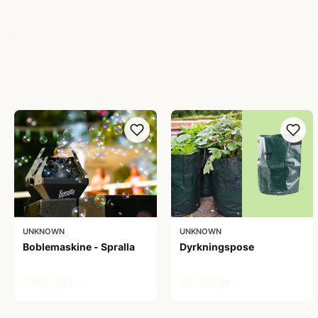
UNKNOWN
UNKNOWN
Boblemaskine - Spralla
Dyrkningspose
399,00 kr
59,00 kr