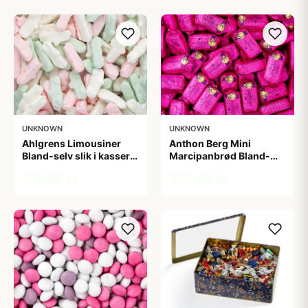
UNKNOWN
UNKNOWN
Ahlgrens Limousiner
Anthon Berg Mini
Bland-selv slik i kasser 1
Marcipanbrød Bland-
kg
selv-slik i kasser 1,8 kg
139,00 kr
509,00 kr