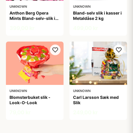
UNKNOWN
UNKNOWN
Anthon Berg Opera
Bland-selv slik i kasser i
Mints Bland-selv-slik i
Metaldåse 2 kg
kasser 2,5 kg
399,00 kr
499,00 kr
UNKNOWN
UNKNOWN
Blomsterbuket slik -
Carl Larsson Sæk med
Look-O-Look
Slik
79,00 kr
249,00 kr