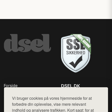
Forside
DSEL.DK
Produkter
Tlf. 78768672
Top Rabatter
Vi bruger cookies på vores hjemmeside for at
Mail:
hej@want.dk
Blog
forbedre din oplevelse, vise mere relevant
Kontakt
indhold og analysere trafikken. Kort sagt: for at