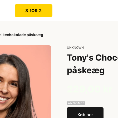
3 fOR 2
ælkechokolade påskeæg
UNKNOWN
Tony's Choc
påskeæg
229,00 kr
Køb her