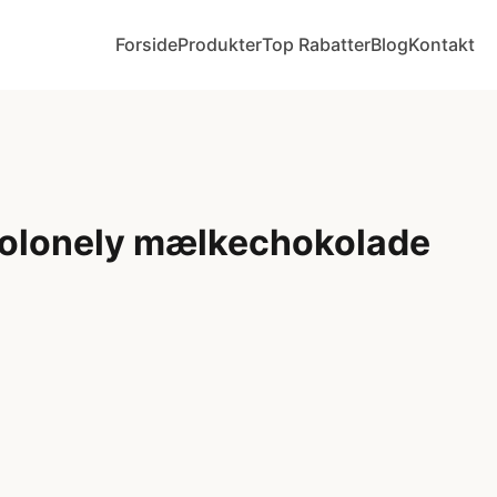
Forside
Produkter
Top Rabatter
Blog
Kontakt
olonely mælkechokolade