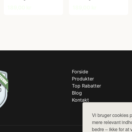
189,00 kr
189,00 kr
Forside
Produkter
Top Rabatter
Blog
Kontakt
Vi bruger cookies p
mere relevant indho
bedre – ikke for at 