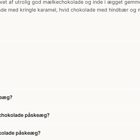
lavet af utrolig god mælkechokolade og inde i ægget gem
de med kringle karamel, hvid chokolade med hindbær og 
keæg?
echokolade påskeæg?
okolade påskeæg?