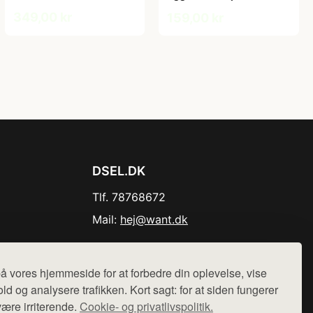
349,00 kr
159,00 kr
DSEL.DK
Tlf. 78768672
Mail:
hej@want.dk
Cookie- og privatlivspolitik
å vores hjemmeside for at forbedre din oplevelse, vise
ld og analysere trafikken. Kort sagt: for at siden fungerer
være irriterende.
Cookie- og privatlivspolitik.