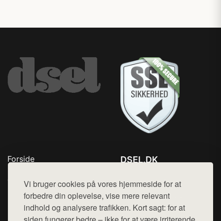
Forside
DSEL.DK
Produkter
Tlf. 78768672
Top Rabatter
Vi bruger cookies på vores hjemmeside for at
Mail:
hej@want.dk
Blog
forbedre din oplevelse, vise mere relevant
Kontakt
indhold og analysere trafikken. Kort sagt: for at
Cookie- og privatlivspolitik
siden fungerer bedre – ikke for at være irriterende.