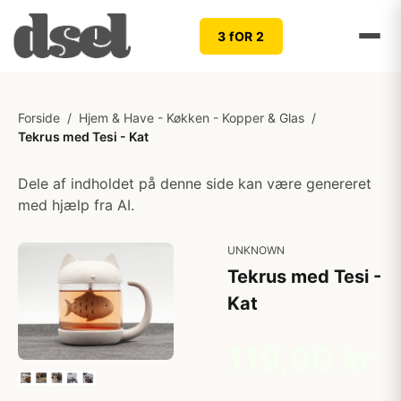
3 fOR 2
Forside
/
Hjem & Have - Køkken - Kopper & Glas
/
Tekrus med Tesi - Kat
Dele af indholdet på denne side kan være genereret
med hjælp fra AI.
UNKNOWN
Tekrus med Tesi -
Kat
119,00 kr