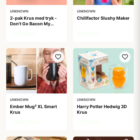
UNKNOWN
UNKNOWN
2-pak Krus med tryk -
Chillfactor Slushy Maker
Don't Go Bacon My
Heart. I Couldn't If I Fried
99,00 kr
149,00 kr
UNKNOWN
UNKNOWN
Ember Mug² XL Smart
Harry Potter Hedwig 3D
Krus
Krus
1.695,00 kr
129,00 kr