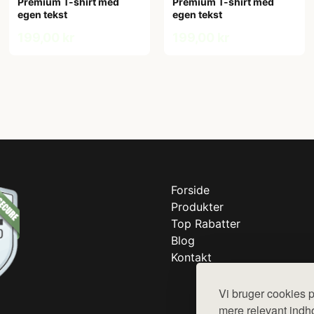
Premium T-shirt med
Premium T-shirt med
egen tekst
egen tekst
199,00 kr
199,00 kr
Forside
Produkter
Top Rabatter
Blog
Kontakt
Vi bruger cookies p
mere relevant indho