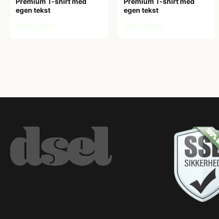
Premium T-shirt med
Premium T-shirt med
egen tekst
egen tekst
199,00 kr
199,00 kr