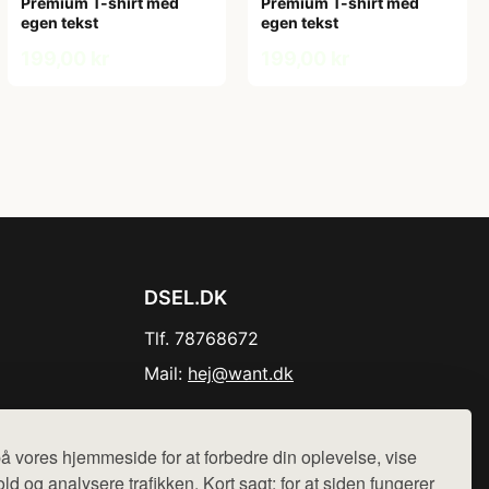
Premium T-shirt med
Premium T-shirt med
egen tekst
egen tekst
199,00 kr
199,00 kr
DSEL.DK
Tlf. 78768672
Mail:
hej@want.dk
Cookie- og privatlivspolitik
å vores hjemmeside for at forbedre din oplevelse, vise
ld og analysere trafikken. Kort sagt: for at siden fungerer