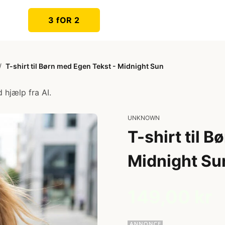
3 fOR 2
/
T-shirt til Børn med Egen Tekst - Midnight Sun
 hjælp fra AI.
UNKNOWN
T-shirt til 
Midnight Su
149,00 kr