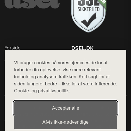
Forside
DSEL.DK
Produkter
Tlf. 78768672
Top Rabatter
Vi bruger cookies på vores hjemmeside for at
Mail:
hej@want.dk
Blog
forbedre din oplevelse, vise mere relevant
Kontakt
indhold og analysere trafikken. Kort sagt: for at
Cookie- og privatlivspolitik
siden fungerer bedre – ikke for at være irriterende.
Cookie- og privatlivspolitik.
Denne side er en del af want.dk, der udgiver en række
Accepter alle
hjemmesider med præsentation af forskellige produkter fra
diverse webshops. Der sælges ikke varer fra denne side - vi
Afvis ikke‑nødvendige
henviser til de shops, som sælger varen. Vi har heller ikke