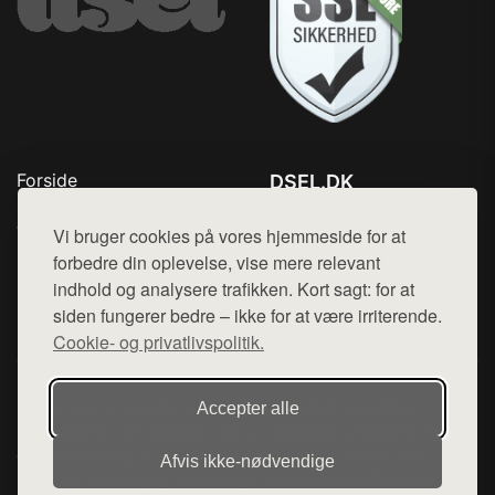
Forside
DSEL.DK
Produkter
Tlf. 78768672
Top Rabatter
Vi bruger cookies på vores hjemmeside for at
Mail:
hej@want.dk
Blog
forbedre din oplevelse, vise mere relevant
Kontakt
indhold og analysere trafikken. Kort sagt: for at
Cookie- og privatlivspolitik
siden fungerer bedre – ikke for at være irriterende.
Cookie- og privatlivspolitik.
Denne side er en del af want.dk, der udgiver en række
Accepter alle
hjemmesider med præsentation af forskellige produkter fra
diverse webshops. Der sælges ikke varer fra denne side - vi
Afvis ikke‑nødvendige
henviser til de shops, som sælger varen. Vi har heller ikke