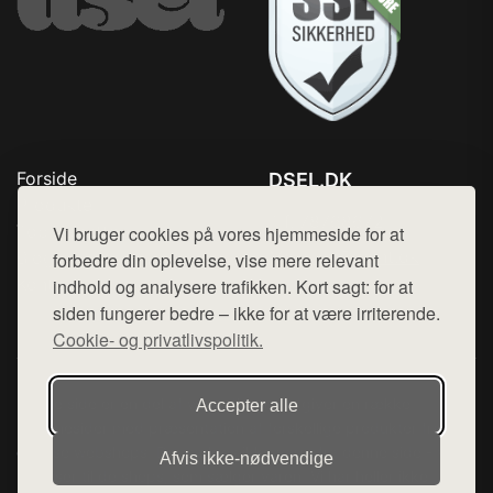
Forside
DSEL.DK
Produkter
Tlf. 78768672
Top Rabatter
Vi bruger cookies på vores hjemmeside for at
Mail:
hej@want.dk
Blog
forbedre din oplevelse, vise mere relevant
Kontakt
indhold og analysere trafikken. Kort sagt: for at
Cookie- og privatlivspolitik
siden fungerer bedre – ikke for at være irriterende.
Cookie- og privatlivspolitik.
Denne side er en del af want.dk, der udgiver en række
Accepter alle
hjemmesider med præsentation af forskellige produkter fra
diverse webshops. Der sælges ikke varer fra denne side - vi
Afvis ikke‑nødvendige
henviser til de shops, som sælger varen. Vi har heller ikke