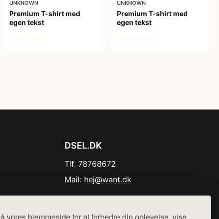
UNKNOWN
UNKNOWN
Premium T-shirt med
Premium T-shirt med
egen tekst
egen tekst
199,00 kr
199,00 kr
DSEL.DK
Tlf. 78768672
Mail:
hej@want.dk
Cookie- og privatlivspolitik
å vores hjemmeside for at forbedre din oplevelse, vise