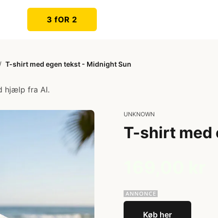
3 fOR 2
/
T-shirt med egen tekst - Midnight Sun
 hjælp fra AI.
UNKNOWN
T-shirt med 
169,00 kr
Køb her