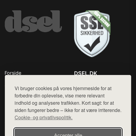
Forside
DSEL.DK
Produkter
Tlf. 78768672
Top Rabatter
Vi bruger cookies på vores hjemmeside for at
Mail:
hej@want.dk
Blog
forbedre din oplevelse, vise mere relevant
Kontakt
indhold og analysere trafikken. Kort sagt: for at
Cookie- og privatlivspolitik
siden fungerer bedre – ikke for at være irriterende.
Cookie- og privatlivspolitik.
Denne side er en del af want.dk, der udgiver en række
Accepter alle