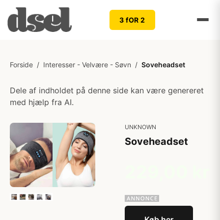
3 fOR 2
Forside
/
Interesser - Velvære - Søvn
/
Soveheadset
Dele af indholdet på denne side kan være genereret
med hjælp fra AI.
UNKNOWN
Soveheadset
229,00 kr
Køb her