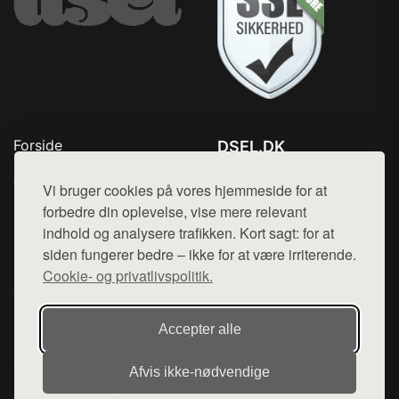
Forside
DSEL.DK
Produkter
Tlf. 78768672
Top Rabatter
Vi bruger cookies på vores hjemmeside for at
Mail:
hej@want.dk
Blog
forbedre din oplevelse, vise mere relevant
Kontakt
indhold og analysere trafikken. Kort sagt: for at
Cookie- og privatlivspolitik
siden fungerer bedre – ikke for at være irriterende.
Cookie- og privatlivspolitik.
Denne side er en del af want.dk, der udgiver en række
Accepter alle
hjemmesider med præsentation af forskellige produkter fra
diverse webshops. Der sælges ikke varer fra denne side - vi
Afvis ikke‑nødvendige
henviser til de shops, som sælger varen. Vi har heller ikke