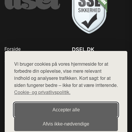
Forside
DSEL.DK
Produkter
Tlf. 78768672
Top Rabatter
Vi bruger cookies på vores hjemmeside for at
Mail:
hej@want.dk
Blog
forbedre din oplevelse, vise mere relevant
Kontakt
indhold og analysere trafikken. Kort sagt: for at
Cookie- og privatlivspolitik
siden fungerer bedre – ikke for at være irriterende.
Cookie- og privatlivspolitik.
Denne side er en del af want.dk, der udgiver en række
Accepter alle
hjemmesider med præsentation af forskellige produkter fra
diverse webshops. Der sælges ikke varer fra denne side - vi
Afvis ikke‑nødvendige
henviser til de shops, som sælger varen. Vi har heller ikke