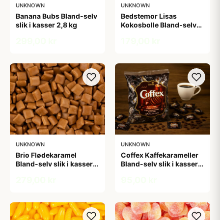
UNKNOWN
UNKNOWN
Banana Bubs Bland-selv
Bedstemor Lisas
slik i kasser 2,8 kg
Kokosbolle Bland-selv
slik i kasser 1,6 kg
299,00 kr
179,00 kr
UNKNOWN
UNKNOWN
Brio Flødekaramel
Coffex Kaffekarameller
Bland-selv slik i kasser 2
Bland-selv slik i kasser
kg
800 gram
279,00 kr
95,00 kr