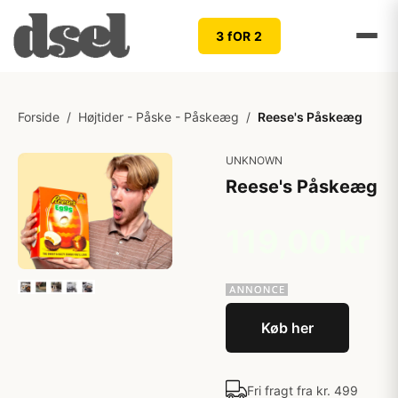
3 fOR 2
Forside
/
Højtider - Påske - Påskeæg
/
Reese's Påskeæg
UNKNOWN
Reese's Påskeæg
119,00 kr
Køb her
Fri fragt fra kr. 499