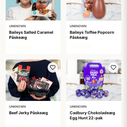
UNKNOWN
UNKNOWN
Baileys Salted Caramel
Baileys Toffee Popcorn
Påskeæg
Påskeæg
189,00 kr
189,00 kr
UNKNOWN
UNKNOWN
Beef Jerky Påskeæg
Cadbury Chokoladeæg
Egg Hunt 22-pak
349,00 kr