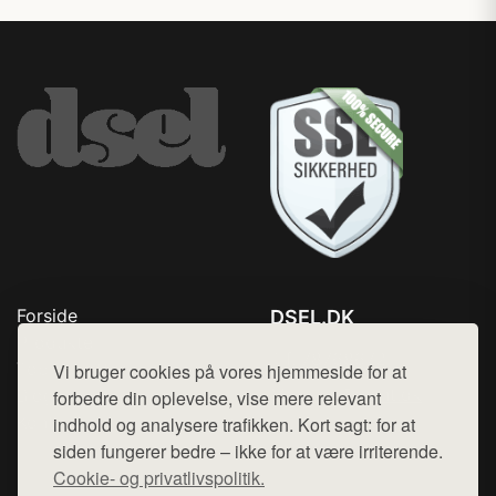
Forside
DSEL.DK
Produkter
Tlf. 78768672
Top Rabatter
Vi bruger cookies på vores hjemmeside for at
Mail:
hej@want.dk
Blog
forbedre din oplevelse, vise mere relevant
Kontakt
indhold og analysere trafikken. Kort sagt: for at
Cookie- og privatlivspolitik
siden fungerer bedre – ikke for at være irriterende.
Cookie- og privatlivspolitik.