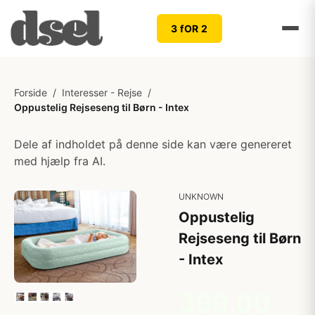
3 fOR 2
Forside
/
Interesser - Rejse
/
Oppustelig Rejseseng til Børn - Intex
Dele af indholdet på denne side kan være genereret
med hjælp fra AI.
UNKNOWN
Oppustelig
Rejseseng til Børn
- Intex
399,00