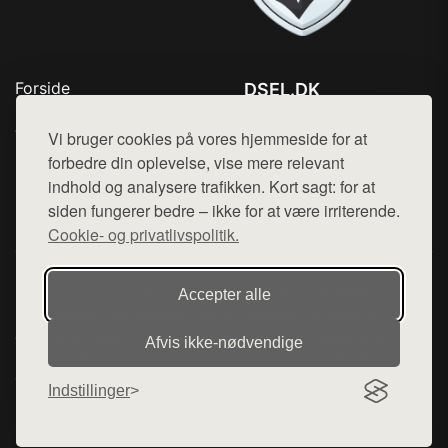
Forside
DSEL.DK
Produkter
Tlf. 78768672
Top Rabatter
Vi bruger cookies på vores hjemmeside for at
Mail:
hej@want.dk
Blog
forbedre din oplevelse, vise mere relevant
Kontakt
indhold og analysere trafikken. Kort sagt: for at
Cookie- og privatlivspolitik
siden fungerer bedre – ikke for at være irriterende.
Cookie- og privatlivspolitik.
Denne side er en del af want.dk, der udgiver en række
Accepter alle
hjemmesider med præsentation af forskellige produkter fra
diverse webshops. Der sælges ikke varer fra denne side - vi
Afvis ikke‑nødvendige
henviser til de shops, som sælger varen. Vi har heller ikke
varerne på lager.
Indstillinger
© 2026 dsel.dk. Alle rettigheder forbeholdes.