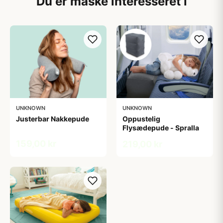
Du er måske interesseret i
UNKNOWN
UNKNOWN
Justerbar Nakkepude
Oppustelig
Flysædepude - Spralla
159,00 kr
219,00 kr