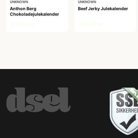
UNKNOWN
UNKNOWN
Anthon Berg
Beef Jerky Julekalender
Chokoladejulekalender
799,00 kr
229,00 kr