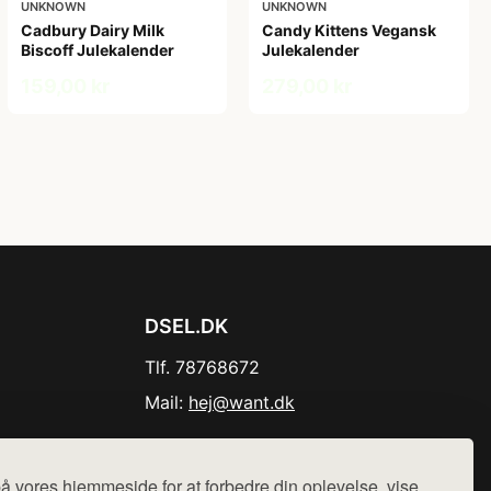
UNKNOWN
UNKNOWN
Cadbury Dairy Milk
Candy Kittens Vegansk
Biscoff Julekalender
Julekalender
159,00 kr
279,00 kr
DSEL.DK
Tlf. 78768672
Mail:
hej@want.dk
Cookie- og privatlivspolitik
å vores hjemmeside for at forbedre din oplevelse, vise