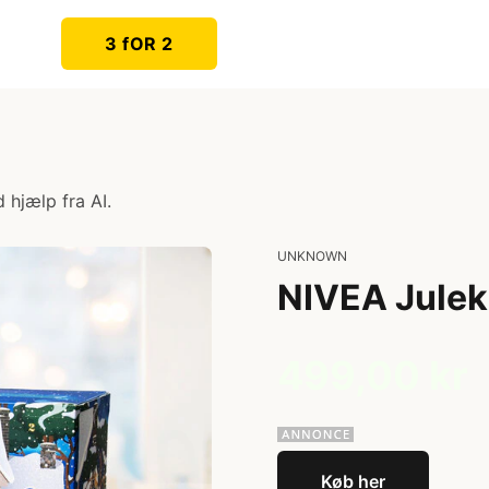
3 fOR 2
 hjælp fra AI.
UNKNOWN
NIVEA Julek
499,00 kr
Køb her