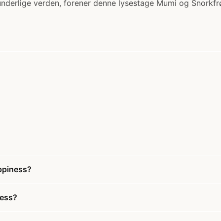
underlige verden, forener denne lysestage Mumi og Snorkfr
ppiness?
ness?