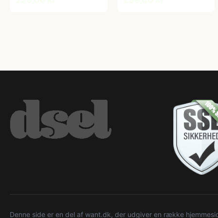
Denne side er en del af want.dk, der udgiver en række hjemmeside