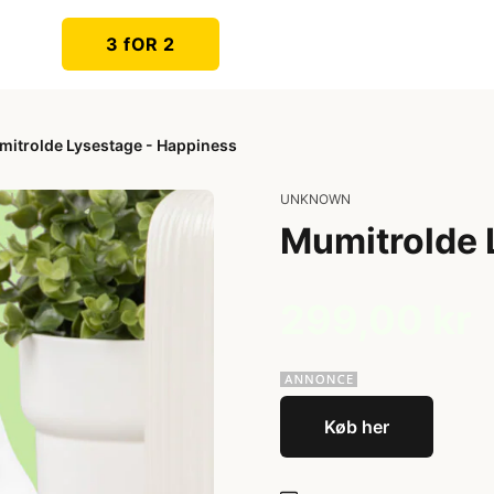
3 fOR 2
itrolde Lysestage - Happiness
UNKNOWN
Mumitrolde 
299,00 kr
Køb her