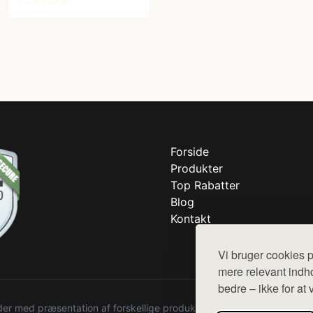
Forside
Produkter
Top Rabatter
Blog
Kontakt
Vi bruger cookies p
mere relevant indho
bedre – ikke for at 
r med præsentation af forskellige produkter fra diverse webshops. De