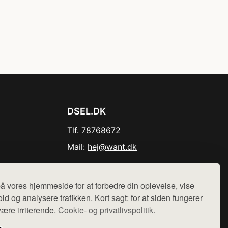
DSEL.DK
Tlf. 78768672
Mail:
hej@want.dk
Cookie- og privatlivspolitik
å vores hjemmeside for at forbedre din oplevelse, vise
ld og analysere trafikken. Kort sagt: for at siden fungerer
være irriterende.
Cookie- og privatlivspolitik.
r sælges ikke varer fra denne side - vi henviser til de shops,