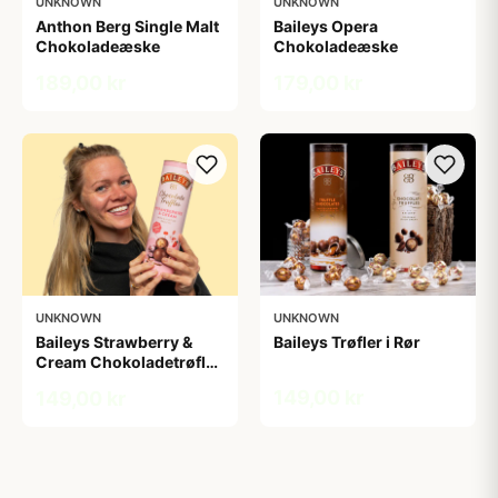
UNKNOWN
UNKNOWN
Anthon Berg Single Malt
Baileys Opera
Chokoladeæske
Chokoladeæske
189,00 kr
179,00 kr
UNKNOWN
UNKNOWN
Baileys Strawberry &
Baileys Trøfler i Rør
Cream Chokoladetrøfler
i Tube
149,00 kr
149,00 kr