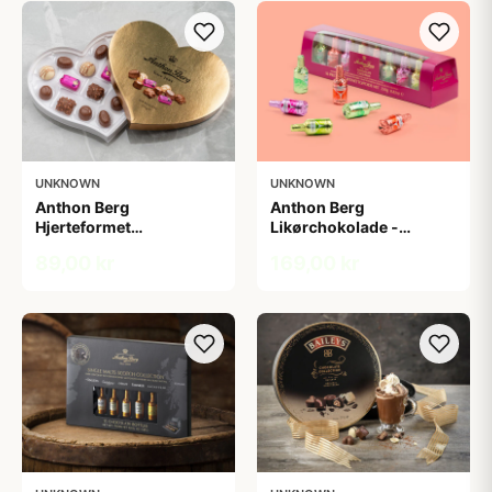
UNKNOWN
UNKNOWN
Anthon Berg
Anthon Berg
Hjerteformet
Likørchokolade -
chokoladeæske
Cocktails
89,00 kr
169,00 kr