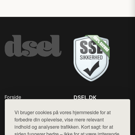
Forside
DSEL.DK
Produkter
Tlf. 78768672
Top Rabatter
Vi bruger cookies på vores hjemmeside for at
Mail:
hej@want.dk
Blog
forbedre din oplevelse, vise mere relevant
Kontakt
indhold og analysere trafikken. Kort sagt: for at
Cookie- og privatlivspolitik
siden fungerer bedre – ikke for at være irriterende.