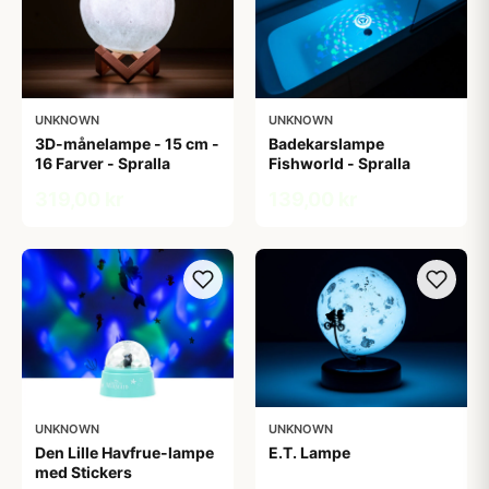
UNKNOWN
UNKNOWN
3D-månelampe - 15 cm -
Badekarslampe
16 Farver - Spralla
Fishworld - Spralla
319,00 kr
139,00 kr
UNKNOWN
UNKNOWN
Den Lille Havfrue-lampe
E.T. Lampe
med Stickers