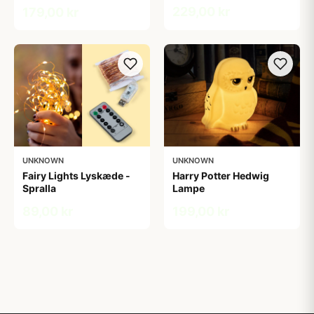
229,00 kr
179,00 kr
UNKNOWN
UNKNOWN
Fairy Lights Lyskæde -
Harry Potter Hedwig
Spralla
Lampe
89,00 kr
199,00 kr