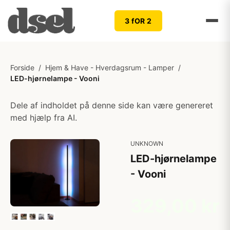
3 fOR 2
Forside
/
Hjem & Have - Hverdagsrum - Lamper
/
LED-hjørnelampe - Vooni
Dele af indholdet på denne side kan være genereret
med hjælp fra AI.
UNKNOWN
LED-hjørnelampe
- Vooni
329,00 kr