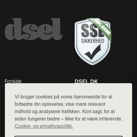
Forside
DSEL.DK
Produkter
Tlf. 78768672
Top Rabatter
Vi bruger cookies på vores hjemmeside for at
Mail:
hej@want.dk
Blog
forbedre din oplevelse, vise mere relevant
Kontakt
indhold og analysere trafikken. Kort sagt: for at
Cookie- og privatlivspolitik
siden fungerer bedre – ikke for at være irriterende.
Cookie- og privatlivspolitik.