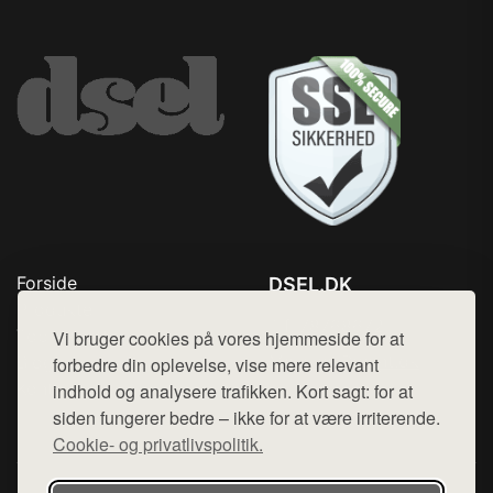
Forside
DSEL.DK
Produkter
Tlf. 78768672
Top Rabatter
Vi bruger cookies på vores hjemmeside for at
Mail:
hej@want.dk
Blog
forbedre din oplevelse, vise mere relevant
Kontakt
indhold og analysere trafikken. Kort sagt: for at
Cookie- og privatlivspolitik
siden fungerer bedre – ikke for at være irriterende.
Cookie- og privatlivspolitik.