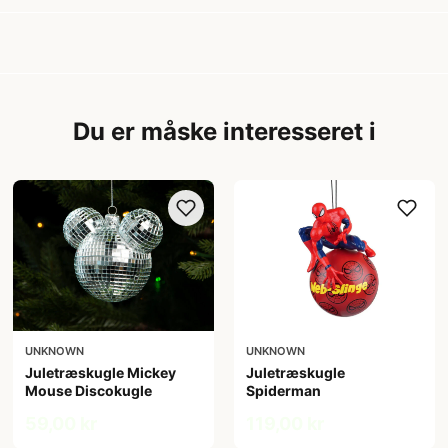
Du er måske interesseret i
UNKNOWN
UNKNOWN
Juletræskugle Mickey
Juletræskugle
Mouse Discokugle
Spiderman
59,00 kr
119,00 kr