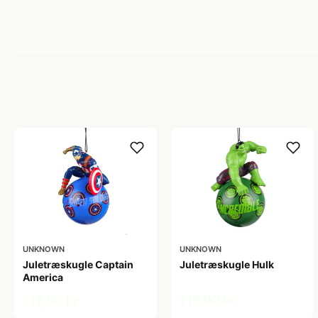
UNKNOWN
UNKNOWN
Juletræskugle Captain
Juletræskugle Hulk
America
119,00 kr
119,00 kr