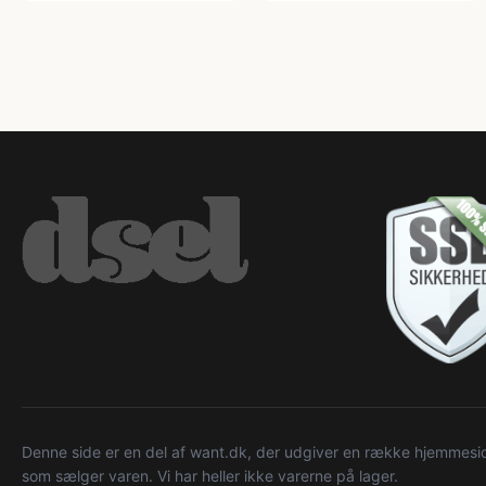
Denne side er en del af want.dk, der udgiver en række hjemmeside
som sælger varen. Vi har heller ikke varerne på lager.