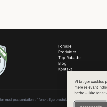
Forside
Produkter
Top Rabatter
Blog
Kontakt
Vi bruger cookies p
mere relevant indho
bedre – ikke for at 
r med præsentation af forskellige produkter fra diverse webshops. De