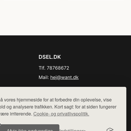
DSEL.DK
Tlf. 78768672
Mail:
hej@want.dk
Cookie- og privatlivspolitik
å vores hjemmeside for at forbedre din oplevelse, vise
ld og analysere trafikken. Kort sagt: for at siden fungerer
være irriterende.
Cookie- og privatlivspolitik.
r sælges ikke varer fra denne side - vi henviser til de shops,