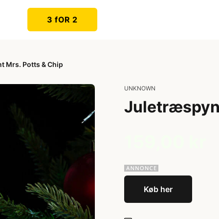
3 fOR 2
t Mrs. Potts & Chip
UNKNOWN
Juletræspynt
159,00 kr
Køb her