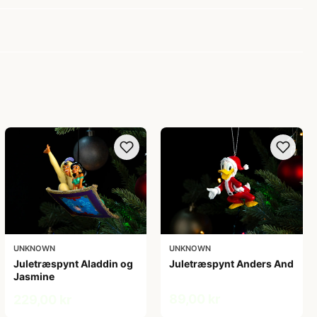
UNKNOWN
UNKNOWN
Juletræspynt Aladdin og
Juletræspynt Anders And
Jasmine
89,00 kr
229,00 kr