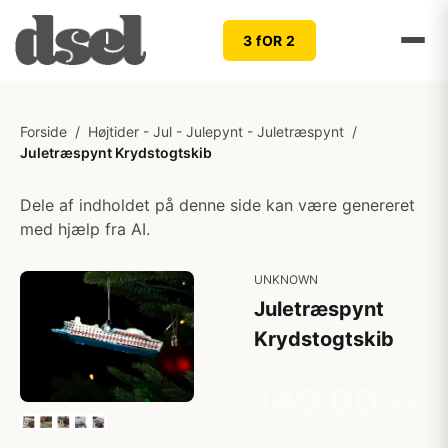
3 fOR 2
Forside
/
Højtider - Jul - Julepynt - Juletræspynt
/
Juletræspynt Krydstogtskib
Dele af indholdet på denne side kan være genereret
med hjælp fra AI.
UNKNOWN
Juletræspynt
Krydstogtskib
149,00 kr