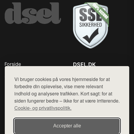
Forside
DSEL.DK
Produkter
Tlf. 78768672
Top Rabatter
Vi bruger cookies på vores hjemmeside for at
Mail:
hej@want.dk
Blog
forbedre din oplevelse, vise mere relevant
Kontakt
indhold og analysere trafikken. Kort sagt: for at
Cookie- og privatlivspolitik
siden fungerer bedre – ikke for at være irriterende.
Cookie- og privatlivspolitik.
Denne side er en del af want.dk, der udgiver en række
Accepter alle
hjemmesider med præsentation af forskellige produkter fra