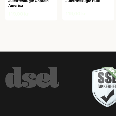
Juletræskugle Captain
Juletræskugle Hulk
America
119,00 kr
119,00 kr