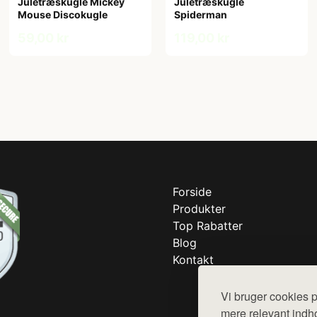
Juletræskugle Mickey
Juletræskugle
Mouse Discokugle
Spiderman
59,00 kr
119,00 kr
Forside
Produkter
Top Rabatter
Blog
Kontakt
Vi bruger cookies p
mere relevant indho