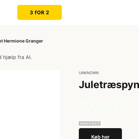
3 fOR 2
nt Hermione Granger
 hjælp fra AI.
UNKNOWN
Juletræspyn
79,00 kr
Køb her