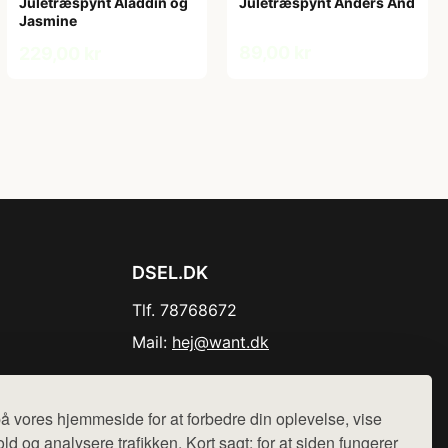
Juletræspynt Aladdin og
Juletræspynt Anders And
Jasmine
89,00 kr
229,00 kr
DSEL.DK
Tlf. 78768672
Mail:
hej@want.dk
Cookie- og privatlivspolitik
å vores hjemmeside for at forbedre din oplevelse, vise
ld og analysere trafikken. Kort sagt: for at siden fungerer