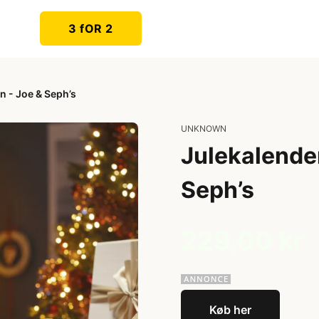
3 fOR 2
 - Joe & Seph’s
UNKNOWN
Julekalende
Seph’s
229,00 kr
Køb her