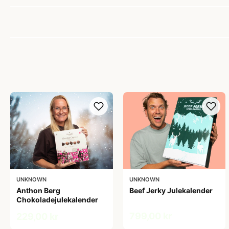
UNKNOWN
UNKNOWN
Anthon Berg
Beef Jerky Julekalender
Chokoladejulekalender
799,00 kr
229,00 kr