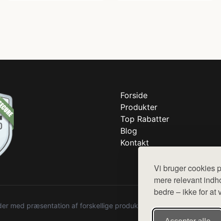
Forside
Produkter
Top Rabatter
Blog
Kontakt
Vi bruger cookies p
mere relevant indho
bedre – ikke for at 
r med præsentation af forskellige produkter fra diverse webshops. De