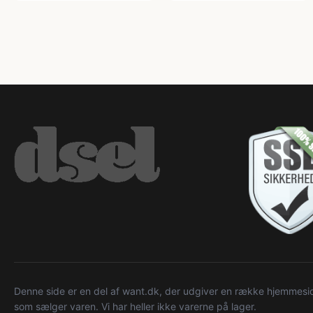
Denne side er en del af want.dk, der udgiver en række hjemmeside
som sælger varen. Vi har heller ikke varerne på lager.