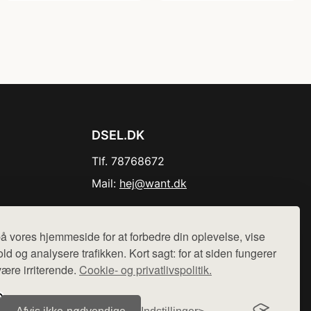
DSEL.DK
Tlf. 78768672
Mail:
hej@want.dk
Cookie- og privatlivspolitik
å vores hjemmeside for at forbedre din oplevelse, vise
ld og analysere trafikken. Kort sagt: for at siden fungerer
være irriterende.
Cookie- og privatlivspolitik.
r sælges ikke varer fra denne side - vi henviser til de shops,