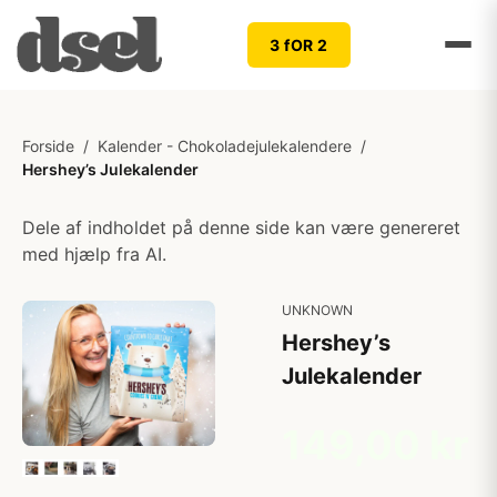
3 fOR 2
Forside
/
Kalender - Chokoladejulekalendere
/
Hershey’s Julekalender
Dele af indholdet på denne side kan være genereret
med hjælp fra AI.
UNKNOWN
Hershey’s
Julekalender
149,00 kr