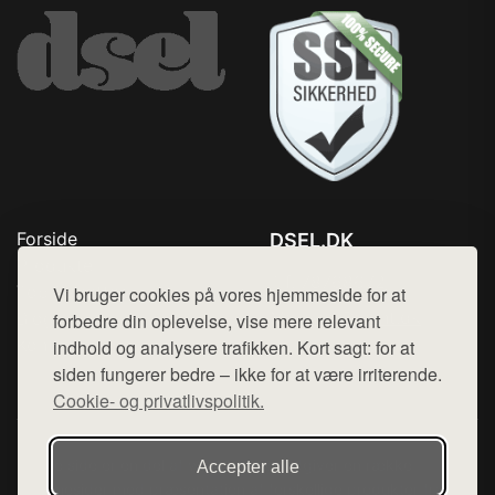
Forside
DSEL.DK
Produkter
Tlf. 78768672
Top Rabatter
Vi bruger cookies på vores hjemmeside for at
Mail:
hej@want.dk
Blog
forbedre din oplevelse, vise mere relevant
Kontakt
indhold og analysere trafikken. Kort sagt: for at
Cookie- og privatlivspolitik
siden fungerer bedre – ikke for at være irriterende.
Cookie- og privatlivspolitik.
Denne side er en del af want.dk, der udgiver en række
Accepter alle
hjemmesider med præsentation af forskellige produkter fra